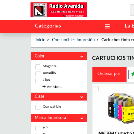
Categorías
La 
Inicio
Consumibles Impresión
Cartuchos tinta 
Color
CARTUCHOS TI
Magenta
Amarillo
Ordenar por
Cian
Ver Más...
Clase
Compatible
Marca Impresora
HP
INKOEM Cartucho 