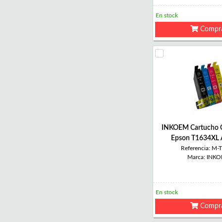
En stock
Compr
INKOEM Cartucho 
Epson T1634XL A
Referencia: M-
Marca: INK
En stock
Compr