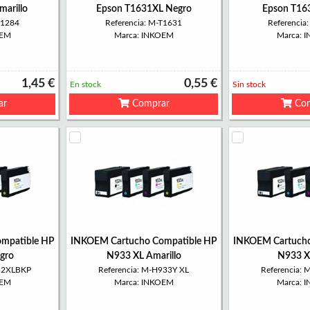
arillo
Epson T1631XL Negro
Epson T16
T1284
Referencia: M-T1631
Referencia
OEM
Marca: INKOEM
Marca: 
1,45 €
0,55 €
En stock
Sin stock
ar
Comprar
Com
mpatible HP
INKOEM Cartucho Compatible HP
INKOEM Cartucho
gro
N933 XL Amarillo
N933 X
932XLBKP
Referencia: M-H933Y XL
Referencia:
OEM
Marca: INKOEM
Marca: 