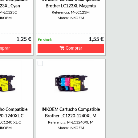
123XL Cyan
Brother LC123XL Magenta
: M-LC123C
Referencia: M-LC123M
INKOEM
Marca: INKOEM
1,25 €
1,55 €
En stock
prar
Comprar
ho Compatible
INKOEM Cartucho Compatible
20-1240XL C
Brother LC1220-1240XL M
-LC1240 XL C
Referencia: M-LC1240XL M
INKOEM
Marca: INKOEM