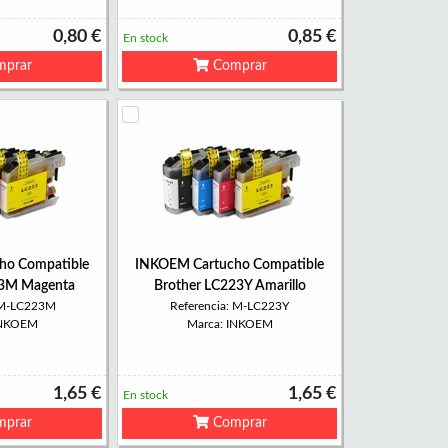
0,80 €
0,85 €
En stock
prar
Comprar
ho Compatible
INKOEM Cartucho Compatible
23M Magenta
Brother LC223Y Amarillo
: M-LC223M
Referencia: M-LC223Y
INKOEM
Marca: INKOEM
1,65 €
1,65 €
En stock
prar
Comprar