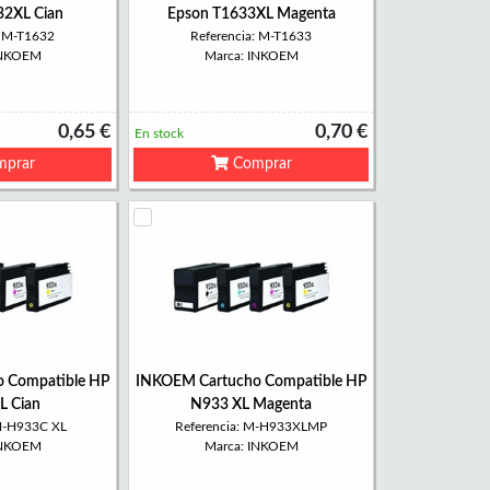
32XL Cian
Epson T1633XL Magenta
: M-T1632
Referencia: M-T1633
INKOEM
Marca: INKOEM
0,65 €
0,70 €
En stock
prar
Comprar
 Compatible HP
INKOEM Cartucho Compatible HP
L Cian
N933 XL Magenta
 M-H933C XL
Referencia: M-H933XLMP
INKOEM
Marca: INKOEM