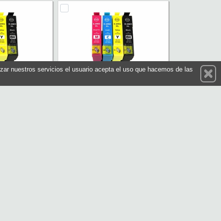
ilizar nuestros servicios el usuario acepta el uso que hacemos de las
ho Compatible
INKOEM Cartucho Compatible
92XL Cian
Epson T2993XL Magenta
: M-T2992
Referencia: M-T2993
INKOEM
Marca: INKOEM
1,05 €
1,05 €
En stock
prar
Comprar