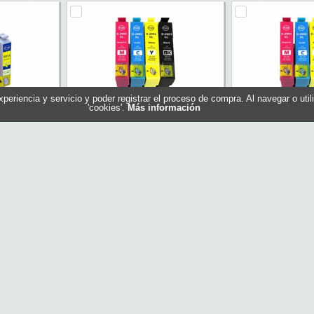
experiencia y servicio y poder registrar el proceso de compra. Al navegar o ut
'cookies'.
Más información
Compatible
INKOEM Cartucho Compatible
INKOEM Cartuc
marillo
Epson T2991XL Negro
Epson T29
T1814
Referencia: M-T2991
Referencia
OEM
Marca: INKOEM
Marca: 
0,50 €
1,05 €
En stock
En stock
ar
Comprar
Com