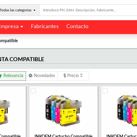
Todas las categorías
Empresa
Fabricantes
Contacto
compatible
NTA COMPATIBLE
Relevancia
Novedades
Precio
Compatible
INKOEM Cartucho Compatible
INKOEM Cartuc