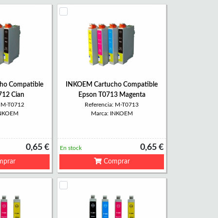
ho Compatible
INKOEM Cartucho Compatible
712 Cian
Epson T0713 Magenta
: M-T0712
Referencia: M-T0713
INKOEM
Marca: INKOEM
0,65 €
0,65 €
En stock
prar
Comprar