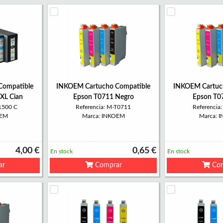
Compatible
INKOEM Cartucho Compatible
INKOEM Cartuc
XL Cian
Epson T0711 Negro
Epson T0
1500 C
Referencia: M-T0711
Referencia
OEM
Marca: INKOEM
Marca: 
4,00 €
0,65 €
En stock
En stock
ar
Comprar
Com