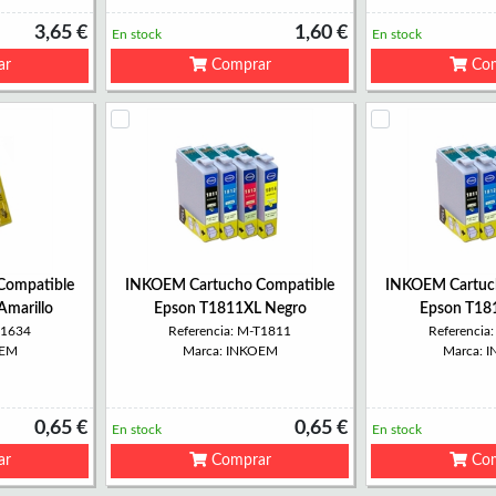
3,65 €
1,60 €
En stock
En stock
ar
Comprar
Com
Compatible
INKOEM Cartucho Compatible
INKOEM Cartuc
marillo
Epson T1811XL Negro
Epson T18
T1634
Referencia: M-T1811
Referencia
OEM
Marca: INKOEM
Marca: 
0,65 €
0,65 €
En stock
En stock
ar
Comprar
Com