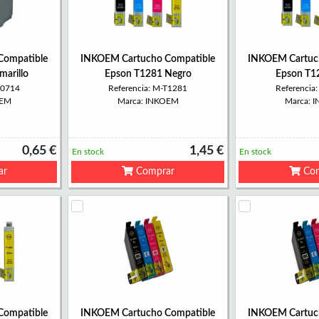
Compatible
INKOEM Cartucho Compatible
INKOEM Cartuc
arillo
Epson T1281 Negro
Epson T1
T0714
Referencia: M-T1281
Referencia
OEM
Marca: INKOEM
Marca: 
0,65 €
1,45 €
En stock
En stock
ar
Comprar
Com
Compatible
INKOEM Cartucho Compatible
INKOEM Cartuc