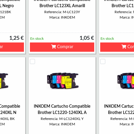
L Negro
Brother LC123XL Amarill
Brother LC
C121BK
Referencia: M-LC123Y
Referencia
OEM
Marca: INKOEM
Marca: 
1,25 €
1,05 €
En stock
En stock
ar
Comprar
Com
Compatible
INKOEM Cartucho Compatible
INKOEM Cartuc
1240XL N
Brother LC1220-1240XL A
Brother LC12
240XL BK
Referencia: M-LC1240XL Y
Referencia: M
OEM
Marca: INKOEM
Marca: 