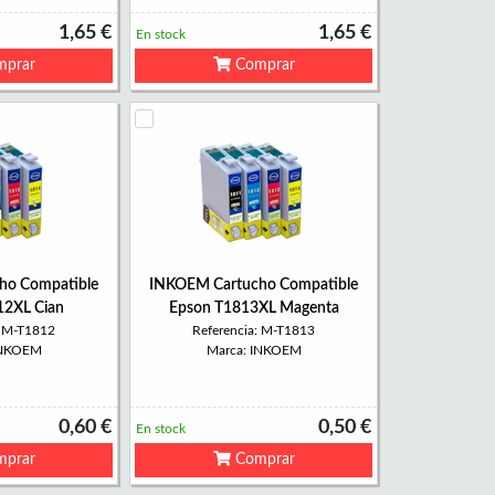
1,65 €
1,65 €
En stock
prar
Comprar
ho Compatible
INKOEM Cartucho Compatible
12XL Cian
Epson T1813XL Magenta
: M-T1812
Referencia: M-T1813
INKOEM
Marca: INKOEM
0,60 €
0,50 €
En stock
prar
Comprar