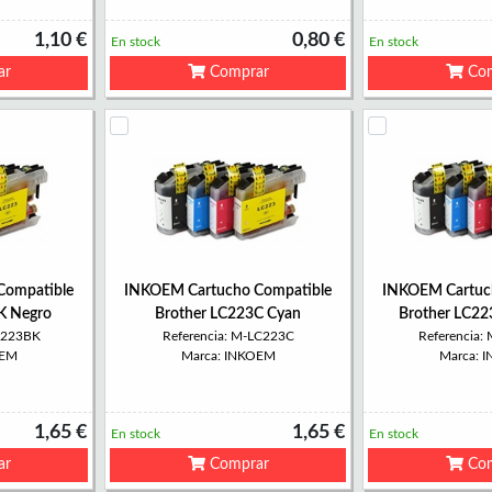
1,10 €
0,80 €
En stock
En stock
ar
Comprar
Com
Compatible
INKOEM Cartucho Compatible
INKOEM Cartuc
K Negro
Brother LC223C Cyan
Brother LC2
C223BK
Referencia: M-LC223C
Referencia
OEM
Marca: INKOEM
Marca: 
1,65 €
1,65 €
En stock
En stock
ar
Comprar
Com