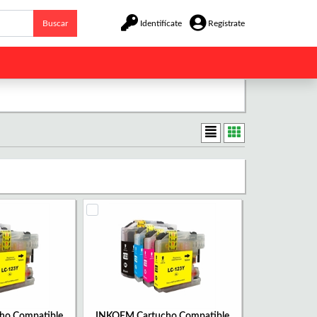
Buscar
Identifícate
Regístrate
ho Compatible
INKOEM Cartucho Compatible