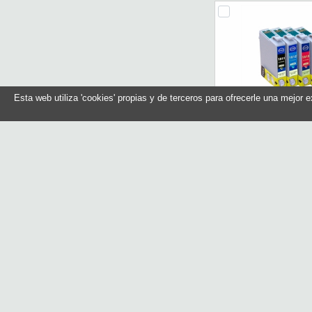
Esta web utiliza 'cookies' propias y de terceros para ofrecerle una mejor 
INKOEM Cartucho 
Epson T1814XL A
Referencia: M-
Marca: INK
En stock
Compr