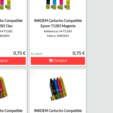
ho Compatible
INKOEM Cartucho Compatible
282 Cian
Epson T1283 Magenta
: M-T1282
Referencia: M-T1283
INKOEM
Marca: INKOEM
0,75 €
0,75 €
En stock
prar
Comprar
ho Compatible
INKOEM Cartucho Compatible