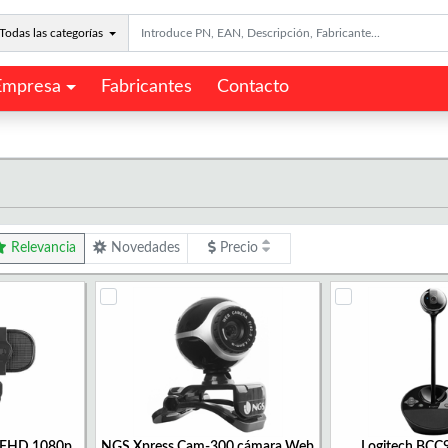
Todas las categorías
Empresa
Fabricantes
Contacto
Relevancia
Novedades
Precio
 FHD 1080p
NGS Xpress Cam-300 cámara Web
Logitech BC