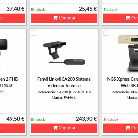
37,40 €
25,45 €
En stock
En stock
ar
Comprar
Com
en 2 FHD
Fanvil Linkvil CA200 Sistema
NGS Xpress Ca
1S15018
Videoconferencia
Web 4K 
vo
Referencia: CA200 (CP20/RC10)
Referencia: X
Marca: FANVIL
Marca
49,50 €
243,90 €
En stock
Sin stock
ar
Comprar
Com