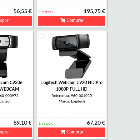
56,55 €
195,75 €
Sin stock
prar
Comprar
bcam C930e
Logitech Webcam C920 HD Pro
 WEBCAM
1080P FULL HD
 960-000972
Referencia: 960-001055
ogitech
Marca: Logitech
89,10 €
67,20 €
En stock
prar
Comprar