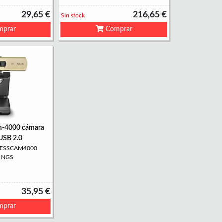
29,65 €
216,65 €
Sin stock
prar
Comprar
m-4000 cámara
USB 2.0
PRESSCAM4000
: NGS
35,95 €
prar