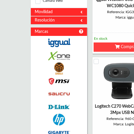
Cámara Web
WC1080 Quick
Movilidad
Referencia: IGG
Marca: iggu
Resolución
Marcas
En stock
Compr
Logitech C270 Web
3Mpx USB N
Referencia: 960
Marca: Logit