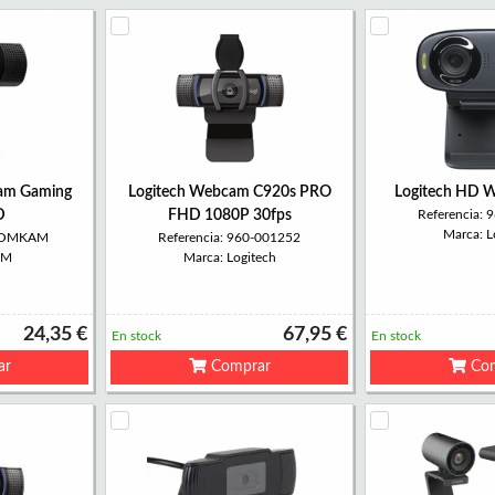
m Gaming
Logitech Webcam C920s PRO
Logitech HD 
D
FHD 1080P 30fps
Referencia:
Marca: L
KROMKAM
Referencia: 960-001252
OM
Marca: Logitech
24,35 €
67,95 €
En stock
En stock
ar
Comprar
Com