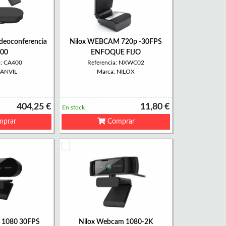
ideoconferencia
Nilox WEBCAM 720p -30FPS
00
ENFOQUE FIJO
a: CA400
Referencia: NXWC02
FANVIL
Marca: NILOX
404,25 €
11,80 €
En stock
prar
Comprar
 1080 30FPS
Nilox Webcam 1080-2K