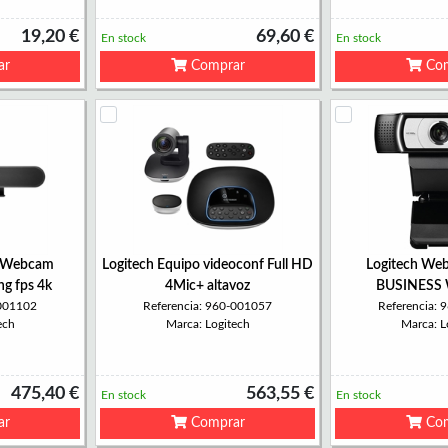
19,20 €
69,60 €
En stock
En stock
ar
Comprar
Com
p Webcam
Logitech Equipo videoconf Full HD
Logitech We
g fps 4k
4Mic+ altavoz
BUSINESS
-001102
Referencia: 960-001057
Referencia:
ech
Marca: Logitech
Marca: L
475,40 €
563,55 €
En stock
En stock
ar
Comprar
Com