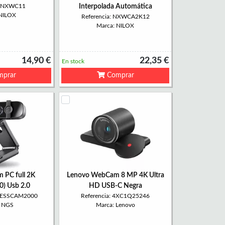
a: NXWC11
Interpolada Automática
 NILOX
Referencia: NXWCA2K12
Marca: NILOX
14,90 €
22,35 €
En stock
prar
Comprar
PC full 2K
Lenovo WebCam 8 MP 4K Ultra
) Usb 2.0
HD USB-C Negra
PRESSCAM2000
Referencia: 4XC1Q25246
: NGS
Marca: Lenovo