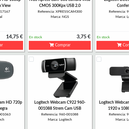
 View
CMOS 300Kpx USB 2.0
Confer
317167
Referencia: XPRESSCAM300
Referencia:
al
Marca: NGS
Marca: L
14,75 €
3,75 €
En stock
En stock
ar
Comprar
Com
Cam HD 720p
Logitech Webcam C922 960-
Logitech Webca
egra
001088 Strem Cam USB
1920 x 108
-001063
Referencia: 960-001088
Referencia:
ech
Marca: Logitech
Marca: L