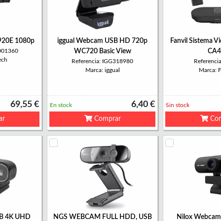
920E 1080p
iggual Webcam USB HD 720p
Fanvil Sistema V
-001360
WC720 Basic View
CA4
ech
Referencia: IGG318980
Referenci
Marca: iggual
Marca: 
69,55 €
6,40 €
En stock
Sin stock
ar
Comprar
Com
SB 4K UHD
NGS WEBCAM FULL HDD, USB
Nilox Webcam