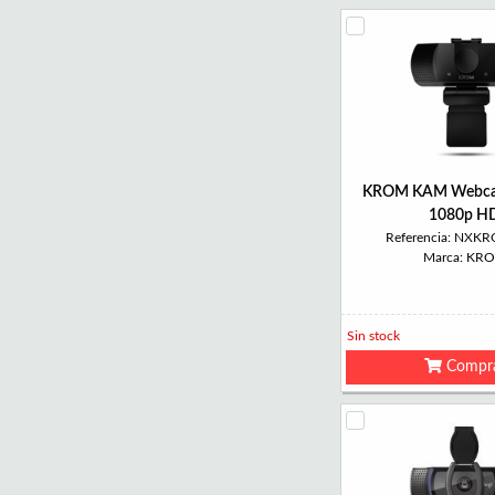
KROM KAM Webca
1080p H
Referencia: NX
Marca: KR
Sin stock
Compr