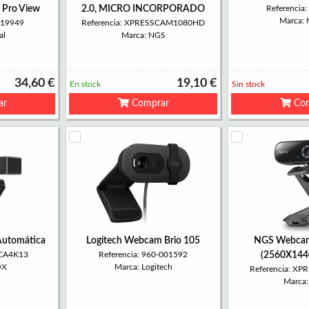
 Pro View
2.0, MICRO INCORPORADO
Referenci
Marca:
319949
Referencia: XPRESSCAM1080HD
al
Marca: NGS
34,60 €
19,10 €
En stock
Sin stock
ar
Comprar
Com
Automática
Logitech Webcam Brio 105
NGS Webcam 
WCA4K13
Referencia: 960-001592
(2560X1440
OX
Marca: Logitech
Referencia: X
Marca