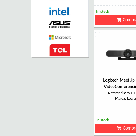
En stock
Compr
Logitech MeetU
VideoConferencin
Referencia: 960
Marca: Logit
En stock
Compr