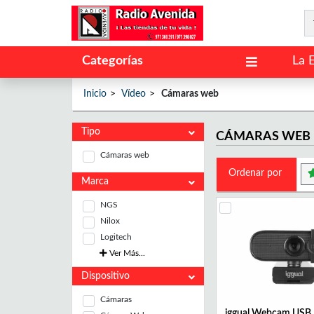
Categorías
La 
Inicio
Vídeo
Cámaras web
Tipo
CÁMARAS WEB
Cámaras web
Ordenar por
Marca
NGS
Nilox
Logitech
Ver Más...
Dispositivo
Cámaras
iggual Webcam USB