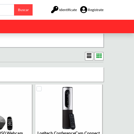
Buscar
Identifícate
Regístrate
C950 Webcam
Logitech ConferenceCam Connect