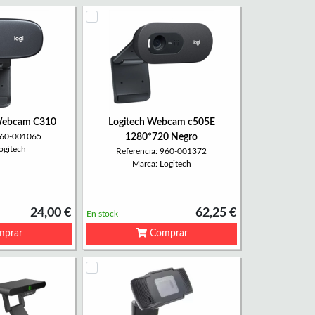
Webcam C310
Logitech Webcam c505E
 960-001065
1280*720 Negro
ogitech
Referencia: 960-001372
Marca: Logitech
24,00 €
62,25 €
En stock
prar
Comprar