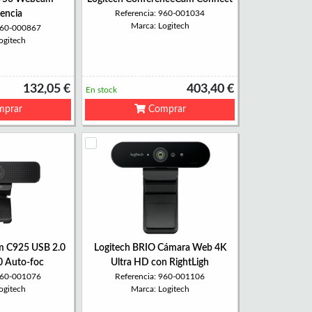
encia
Referencia: 960-001034
Marca: Logitech
 960-000867
ogitech
132,05 €
403,40 €
En stock
prar
Comprar
m C925 USB 2.0
Logitech BRIO Cámara Web 4K
0 Auto-foc
Ultra HD con RightLigh
 960-001076
Referencia: 960-001106
ogitech
Marca: Logitech